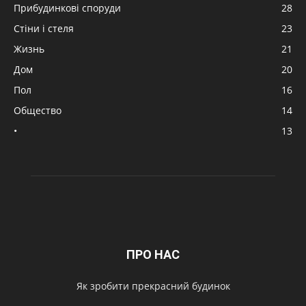
Прибудинкові споруди
28
Стіни і стеля
23
Жизнь
21
Дом
20
Пол
16
Общество
14
•
13
ПРО НАС
Як зробити прекрасний будинок