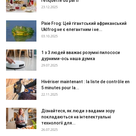
l’étiquette du parti
23.12.2025
Pixie Frog: Цей гігантський африканський
Uklfrog не є елегантним і не...
03.10.2025
1 з 3 людей вважає розумні пилососи
дурними-ось наша думка
29.07.2025
Hivériser maintenant : la liste de contrôle en
5 minutes pour la...
22.11.2025
Дізнайтеся, як люди з вадами зору
покладаються на інтелектуальні
технології для...
26.07.2025