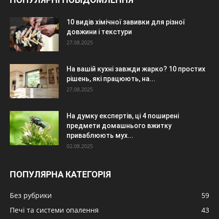
10 видів хімічної завивки для різної
довжини і текстури
27.08.2025
На вашій кухні завжди жарко? 10 простих
рішень, які працюють, на...
27.08.2025
На думку експертів, ці 4 поширені
предмети домашнього вжитку
приваблюють мух...
02.08.2025
ПОПУЛЯРНА КАТЕГОРІЯ
Без рубрики
59
Печі та системи опалення
43