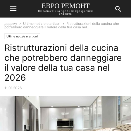
ЕВРО РЕМОНТ
Як самостійно зробити прекрасний
будинок
додому
Ultime notizie e articoli
Ristrutturazioni della cucina che
potrebbero danneggiare il valore della tua casa nel...
Ultime notizie e articoli
Ristrutturazioni della cucina
che potrebbero danneggiare
il valore della tua casa nel
2026
11.01.2026