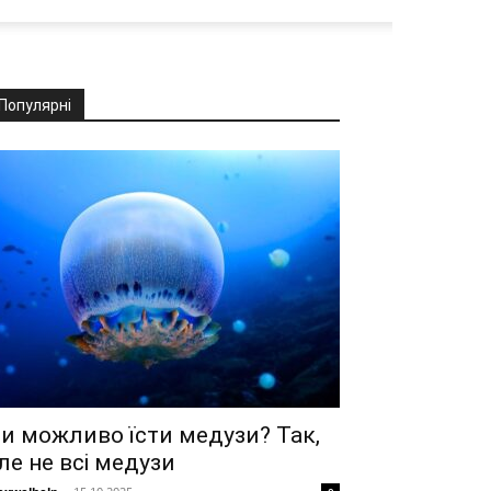
Популярні
и можливо їсти медузи? Так,
ле не всі медузи