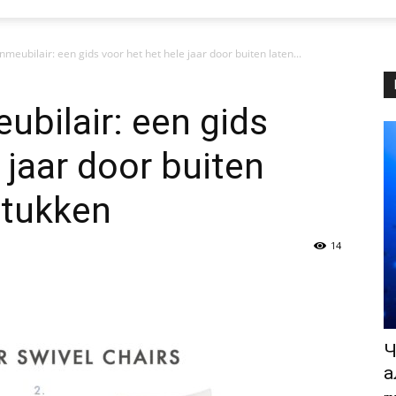
eubilair: een gids voor het het hele jaar door buiten laten...
bilair: een gids
 jaar door buiten
stukken
14
Ч
а