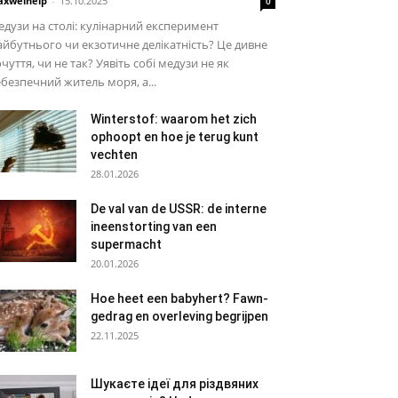
xwelhelp
-
15.10.2025
0
дузи на столі: кулінарний експеримент
йбутнього чи екзотичне делікатність? Це дивне
чуття, чи не так? Уявіть собі медузи не як
безпечний житель моря, а...
Winterstof: waarom het zich
ophoopt en hoe je terug kunt
vechten
28.01.2026
De val van de USSR: de interne
ineenstorting van een
supermacht
20.01.2026
Hoe heet een babyhert? Fawn-
gedrag en overleving begrijpen
22.11.2025
Шукаєте ідеї для різдвяних