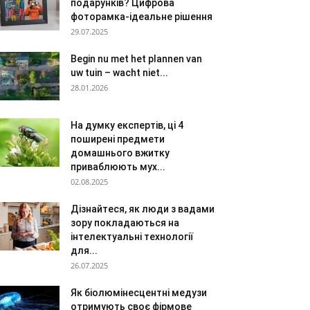
подарунків? Цифрова
фоторамка-ідеальне рішення
29.07.2025
Begin nu met het plannen van
uw tuin – wacht niet...
28.01.2026
На думку експертів, ці 4
поширені предмети
домашнього вжитку
приваблюють мух...
02.08.2025
Дізнайтеся, як люди з вадами
зору покладаються на
інтелектуальні технології
для...
26.07.2025
Як біолюмінесцентні медузи
отримують своє фірмове