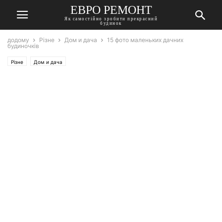
ЕВРО РЕМОНТ
Як самостійно зробити прекрасний
будинок
додому
Різне
Дом и дача
15 фото маленьких дачних
будиночків
Різне
Дом и дача