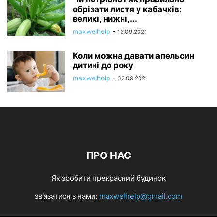
обрізати листя у кабачків:
великі, нижні,...
maxwelhelp
-
12.09.2021
Коли можна давати апельсин
дитині до року
maxwelhelp
-
02.09.2021
ПРО НАС
Як зробити прекрасний будинок
зв'язатися з нами:
maxwelhelp@gmail.com