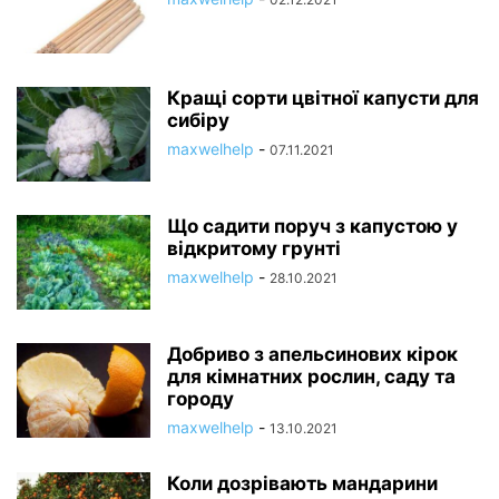
Кращі сорти цвітної капусти для
сибіру
maxwelhelp
-
07.11.2021
Що садити поруч з капустою у
відкритому грунті
maxwelhelp
-
28.10.2021
Добриво з апельсинових кірок
для кімнатних рослин, саду та
городу
maxwelhelp
-
13.10.2021
Коли дозрівають мандарини