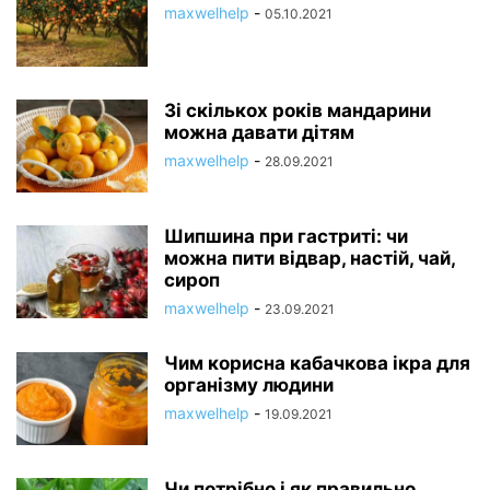
maxwelhelp
-
05.10.2021
Зі скількох років мандарини
можна давати дітям
maxwelhelp
-
28.09.2021
Шипшина при гастриті: чи
можна пити відвар, настій, чай,
сироп
maxwelhelp
-
23.09.2021
Чим корисна кабачкова ікра для
організму людини
maxwelhelp
-
19.09.2021
Чи потрібно і як правильно