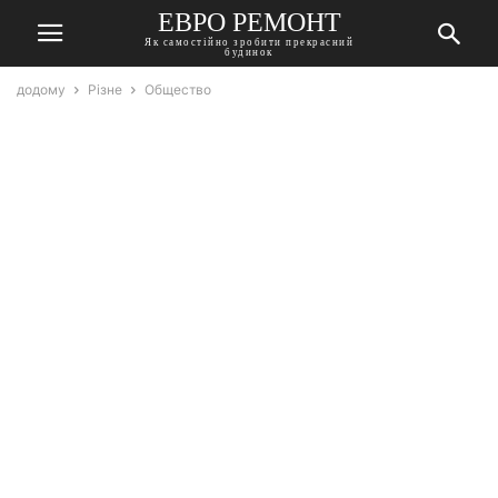
ЕВРО РЕМОНТ
Як самостійно зробити прекрасний
будинок
додому
Різне
Общество