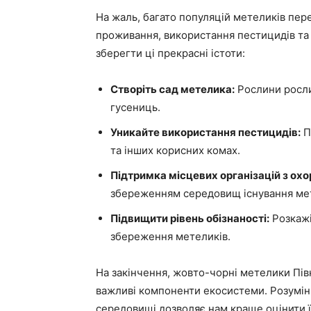
На жаль, багато популяцій метеликів пер
проживання, використання пестицидів та 
зберегти ці прекрасні істоти:
Створіть сад метелика:
Рослини рослин
гусениць.
Уникайте використання пестицидів:
П
та інших корисних комах.
Підтримка місцевих організацій з охо
збереженням середовищ існування мет
Підвищити рівень обізнаності:
Розкажі
збереження метеликів.
На закінчення, жовто-чорні метелики Пів
важливі компоненти екосистеми. Розуміння
середовищі дозволяє нам краще оцінити їх