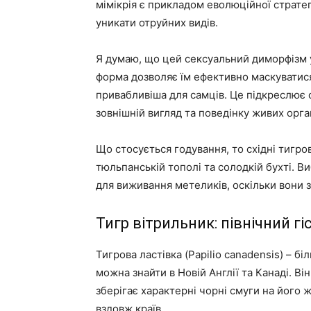
мімікрія є прикладом еволюційної страте
уникати отруйних видів.
Я думаю, що цей сексуальний диморфізм у
форма дозволяє їм ефективно маскуватися 
привабливіша для самців. Це підкреслює 
зовнішній вигляд та поведінку живих орган
Що стосується годування, то східні тигров
тюльпанській тополі та солодкій бухті. В
для виживання метеликів, оскільки вони 
Тигр вітрильник: північний гі
Тигрова ластівка (Papilio canadensis) – бі
можна знайти в Новій Англії та Канаді. Ві
зберігає характерні чорні смуги на йог
вздовж країв.