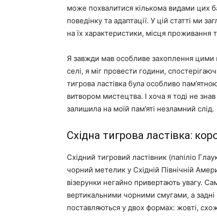
може похвалитися кількома видами цих ба
поведінку та адаптації. У цій статті ми з
на їх характеристики, місця проживання т
Я завжди мав особливе захоплення цими к
селі, я міг провести години, спостерігаю
тигрова ластівка була особливо пам’ятною
витвором мистецтва. І хоча я тоді не знав
залишила на моїй пам’яті незламний слід.
Східна тигрова ластівка: кор
Східний тигровий ластівник (папіліо Глау
чорний метелик у Східній Північній Амери
візерунки негайно привертають увагу. Са
вертикальними чорними смугами, а задні
поставляються у двох формах: жовті, схожі