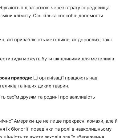
ебувають під загрозою через втрату середовища
зміни клімату. Ось кілька способів допомогти
, які приваблюють метеликів, як дорослих, так і
естициди можуть бути шкідливими для метеликів
рони природи:
Ці організації працюють над
еликів та інших диких тварин.
ть своїм друзям та родині про важливість
нічної Америки-це не лише прекрасні комахи, але й
 їх біології, поведінки та ролі в навколишньому
 цінність та вжити заходів для їх збереження.