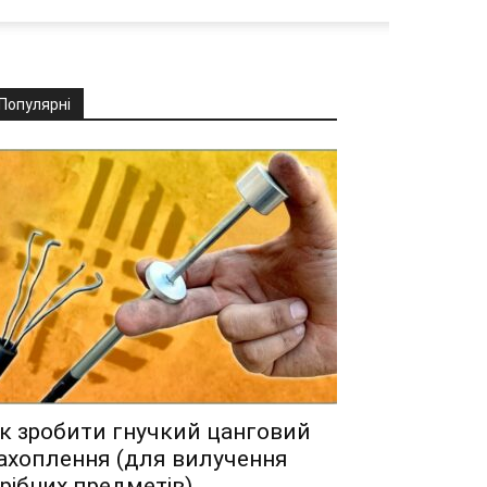
Популярні
к зробити гнучкий цанговий
ахоплення (для вилучення
рібних предметів)