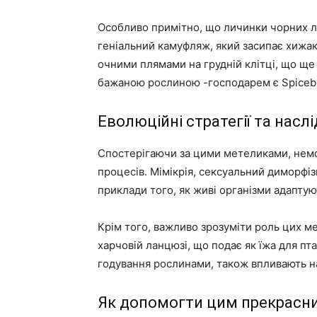
Особливо примітно, що личинки чорних ла
геніальний камуфляж, який засипає хижак
очними плямами на грудній клітці, що ще
бажаною рослиною -господарем є Spicebush
Еволюційні стратегії та насл
Спостерігаючи за цими метеликами, нем
процесів. Мімікрія, сексуальний диморфізм
приклади того, як живі організми адаптую
Крім того, важливо зрозуміти роль цих м
харчовій ланцюзі, що подає як їжа для пта
годування рослинами, також впливають н
Як допомогти цим прекрасн