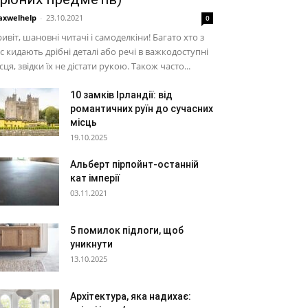
xwelhelp
-
23.10.2021
0
ивіт, шановні читачі і самоделкіни! Багато хто з
с кидають дрібні деталі або речі в важкодоступні
сця, звідки їх не дістати рукою. Також часто...
10 замків Ірландії: від
романтичних руїн до сучасних
місць
19.10.2025
Альберт пірпойнт-останній
кат імперії
03.11.2021
5 помилок підлоги, щоб
уникнути
13.10.2025
Архітектура, яка надихає: