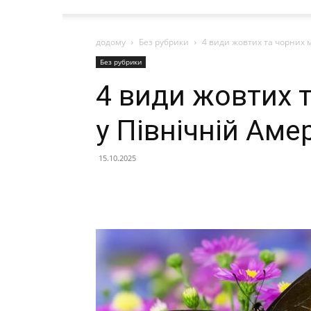
додому
Без рубрики
4 види жовтих та чорних м
Без рубрики
4 види жовтих 
у Північній Аме
15.10.2025