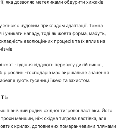
гії, яка дозволяє метеликами обдурити хижаків
 жінок є чудовим прикладом адаптації. Темна
і уникати нападу, тоді як жовта форма, мабуть,
складність еволюційних процесів та їх вплив на
ізмів.
і ковт -гудіння віддають перевагу дикій вишні,
ибір рослин -господарів має вирішальне значення
забезпечують гусениці їжею та захистом.
сть
льш північний родич східної тигрової ластівки. Його
н трохи менший, ніж східна тигрова ластівка, але
о жовтих крилах, доповнених помаранчевими плямами