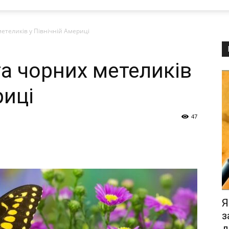
етеликів у Північній Америці
та чорних метеликів
риці
47
Я
з
д