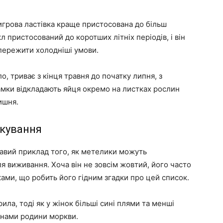
 тигрова ластівка краще пристосована до більш
 пристосований до коротших літніх періодів, і він
пережити холодніші умови.
ло, триває з кінця травня до початку липня, з
амки відкладають яйця окремо на листках рослин
ишня.
скування
ікавий приклад того, як метелики можуть
я виживання. Хоча він не зовсім жовтий, його часто
ми, що робить його гідним згадки про цей список.
ила, тоді як у жінок більші сині плями та менші
инами родини моркви.