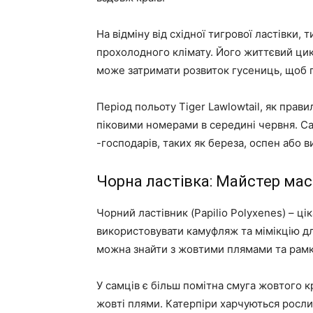
На відміну від східної тигрової ластівки,
прохолодного клімату. Його життєвий цикл
може затримати розвиток гусениць, щоб 
Період польоту Tiger Lawlowtail, як прави
піковими номерами в середині червня. С
-господарів, таких як береза, оспен або в
Чорна ластівка: Майстер ма
Чорний ластівник (Papilio Polyxenes) – ц
використовувати камуфляж та мімікцію дл
можна знайти з жовтими плямами та рамка
У самців є більш помітна смуга жовтого кр
жовті плями. Катерпіри харчуються росл