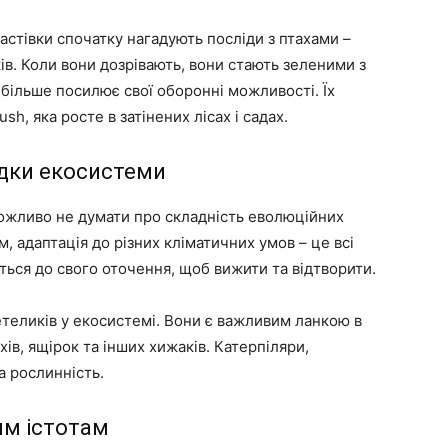
стівки спочатку нагадують посліди з птахами –
ів. Коли вони дозрівають, вони стають зеленими з
 більше посилює свої оборонні можливості. Їх
, яка росте в затінених лісах і садах.
ідки екосистеми
ожливо не думати про складність еволюційних
, адаптація до різних кліматичних умов – це всі
ться до свого оточення, щоб вижити та відтворити.
етеликів у екосистемі. Вони є важливим ланкою в
хів, ящірок та інших хижаків. Катерпіляри,
а рослинність.
им істотам