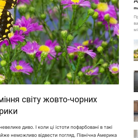
ma
Пр
ва
мі
міння світу жовто-чорних
ерики
евелике диво. І коли ці істоти пофарбовані в такі
айже неможливо відвести погляд. Північна Америка