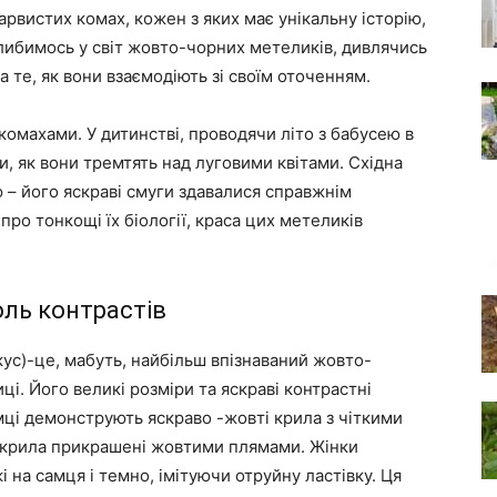
рвистих комах, кожен з яких має унікальну історію,
аглибимось у світ жовто-чорних метеликів, дивлячись
а те, як вони взаємодіють зі своїм оточенням.
омахами. У дитинстві, проводячи літо з бабусею в
чи, як вони тремтять над луговими квітами. Східна
 – його яскраві смуги здавалися справжнім
 про тонкощі їх біології, краса цих метеликів
оль контрастів
кус)-це, мабуть, найбільш впізнаваний жовто-
ці. Його великі розміри та яскраві контрастні
мці демонструють яскраво -жовті крила з чіткими
 крила прикрашені жовтими плямами. Жінки
 на самця і темно, імітуючи отруйну ластівку. Ця