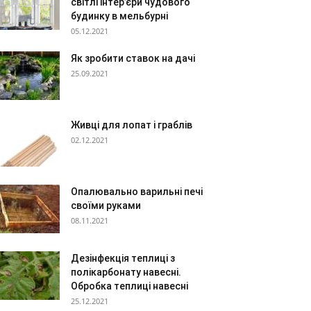
світлі інтер’єри чудового
будинку в мельбурні
05.12.2021
Як зробити ставок на дачі
25.09.2021
Живці для лопат і граблів
02.12.2021
Опалювально варильні печі
своїми руками
08.11.2021
Дезінфекція теплиці з
полікарбонату навесні.
Обробка теплиці навесні
25.12.2021