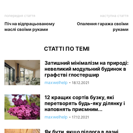
попередня стаття
наступна стаття
Піч на відпрацьованому
Опалення гаража своїми
маслі своїми руками
руками
СТАТТІ ПО ТЕМІ
Затишний мінімалізм на природі:
невеликий модульний будинок в
графстві глостершир
maxwelhelp
-
18.12.2021
12 кращих сортів бузку, які
перетворять будь-яку ділянку і
наповнять приємним...
maxwelhelp
-
17.12.2021
Як бути, якщо підлога в лазні