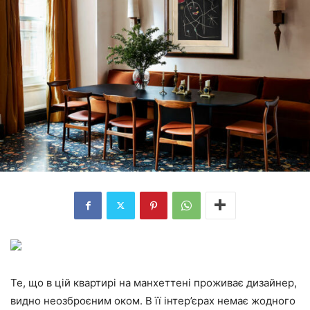
Те, що в цій квартирі на манхеттені проживає дизайнер,
видно неозброєним оком. В її інтер’єрах немає жодного