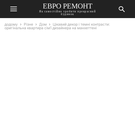
ЕВРО РЕМОНТ
Як самостійно зробити прекрасний
будинок
додому
Різне
Дом
Цікавий декор і темні контрасти:
оригінальна квартира сім’ї дизайнера на манхеттені