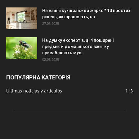
На вашій кухні завжди жарко? 10 простих
рішень, які працюють, на...
27.08.2025
На думку експертів, ці 4 поширені
предмети домашнього вжитку
приваблюють мух...
02.08.2025
ПОПУЛЯРНА КАТЕГОРІЯ
Últimas noticias y artículos
113