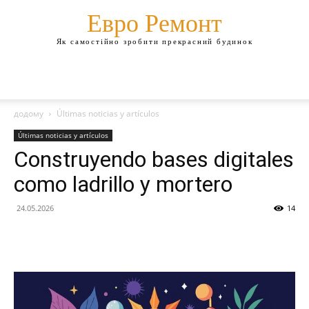
Евро Ремонт
Як самостійно зробити прекрасний будинок
додому
Últimas noticias y artículos
Últimas noticias y artículos
Construyendo bases digitales
como ladrillo y mortero
24.05.2026
14