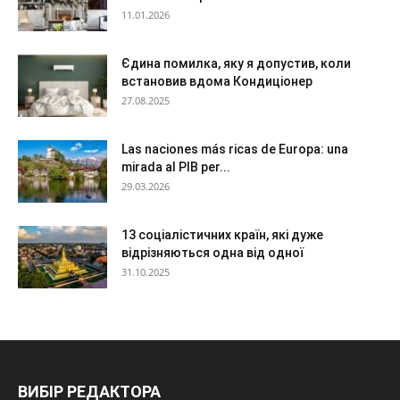
11.01.2026
Єдина помилка, яку я допустив, коли
встановив вдома Кондиціонер
27.08.2025
Las naciones más ricas de Europa: una
mirada al PIB per...
29.03.2026
13 соціалістичних країн, які дуже
відрізняються одна від одної
31.10.2025
ВИБІР РЕДАКТОРА