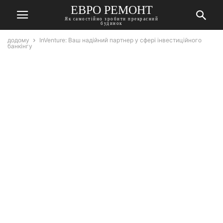
ЕВРО РЕМОНТ
Як самостійно зробити прекрасний
будинок
додому
InVenture: Ваш надійний партнер у сфері інвестиційного
банкінгу