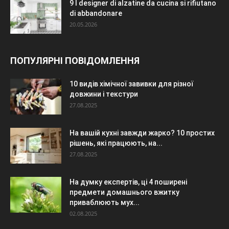
9 I designer di alzatine da cucina si rifiutano
di abbandonare
20.05.2026
ПОПУЛЯРНІ ПОВІДОМЛЕННЯ
10 видів хімічної завивки для різної
довжини і текстури
27.08.2025
На вашій кухні завжди жарко? 10 простих
рішень, які працюють, на...
27.08.2025
На думку експертів, ці 4 поширені
предмети домашнього вжитку
приваблюють мух...
02.08.2025