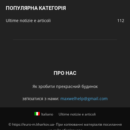
ПОПУЛЯРНА КАТЕГОРІЯ
Ultime notizie e articoli
112
ПРО НАС
Як зробити прекрасний будинок
зв'язатися з нами:
maxwelhelp@gmail.com
Italiano
Ultime notizie e articoli
© https://euro-m.kharkov.ua- При копіюванні матеріалів посилання