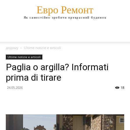
Евро Ремонт
Як самостійно зробити прекрасний будинок
додому
Ultime notizie e articoli
Ultime notizie e articoli
Paglia o argilla? Informati
prima di tirare
24.05.2026
18