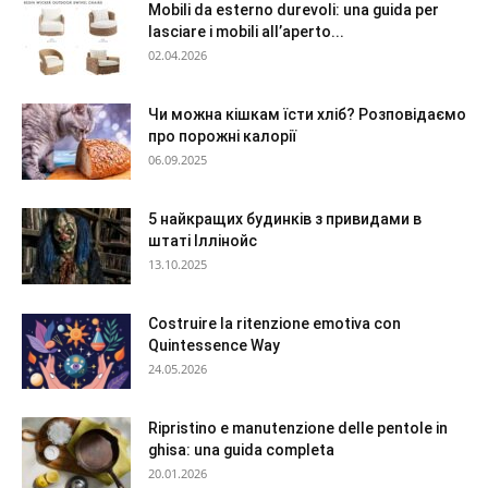
Mobili da esterno durevoli: una guida per
lasciare i mobili all’aperto...
02.04.2026
Чи можна кішкам їсти хліб? Розповідаємо
про порожні калорії
06.09.2025
5 найкращих будинків з привидами в
штаті Іллінойс
13.10.2025
Costruire la ritenzione emotiva con
Quintessence Way
24.05.2026
Ripristino e manutenzione delle pentole in
ghisa: una guida completa
20.01.2026