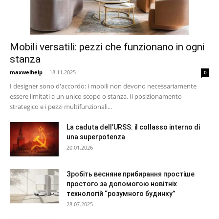
Mobili versatili: pezzi che funzionano in ogni
stanza
maxwelhelp
-
18.11.2025
0
I designer sono d'accordo: i mobili non devono necessariamente
essere limitati a un unico scopo o stanza. Il posizionamento
strategico e i pezzi multifunzionali...
La caduta dell’URSS: il collasso interno di
una superpotenza
20.01.2026
Зробіть весняне прибирання простіше
простого за допомогою новітніх
технологій “розумного будинку”
28.07.2025