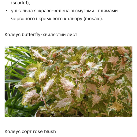
(scarlet),
унікальна яскраво-зелена зі смугами і плямами
червоного і кремового кольору (mosaic).
Колеус butterfly-хвилястий лист;
Колеус сорт rose blush