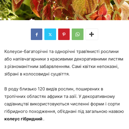
Колеуси-багаторічні та однорічні трав’янисті рослини
або напівчагарники з красивими декоративними листям
з різноманітним забарвленням. Самі квітки непоказні,
зібрані в колосовидні суцвіття.
В роду близько 120 видів рослин, поширених в
тропічних областях африки та азії. У декоративному
садівництві використовуються численні форми і сорти
гібридного походження, об’єднані під загальною назвою
колеус гібридний
.