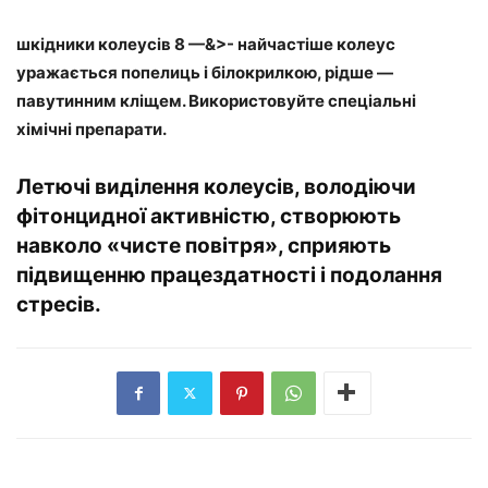
шкідники колеусів 8 —&>- найчастіше колеус
уражається попелиць і білокрилкою, рідше —
павутинним кліщем. Використовуйте спеціальні
хімічні препарати.
Летючі виділення колеусів, володіючи
фітонцидної активністю, створюють
навколо «чисте повітря», сприяють
підвищенню працездатності і подолання
стресів.