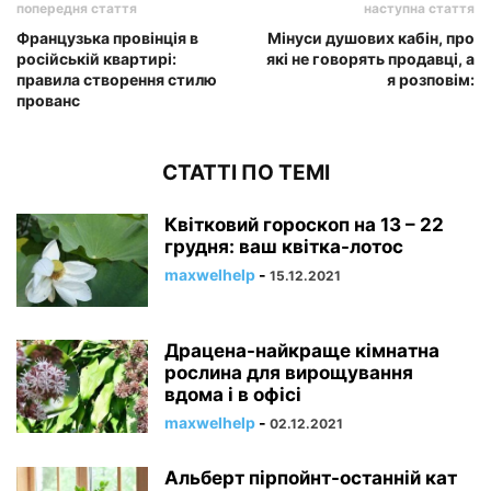
попередня стаття
наступна стаття
Французька провінція в
Мінуси душових кабін, про
російській квартирі:
які не говорять продавці, а
правила створення стилю
я розповім:
прованс
СТАТТІ ПО ТЕМІ
Квітковий гороскоп на 13 – 22
грудня: ваш квітка-лотос
maxwelhelp
-
15.12.2021
Драцена-найкраще кімнатна
рослина для вирощування
вдома і в офісі
maxwelhelp
-
02.12.2021
Альберт пірпойнт-останній кат