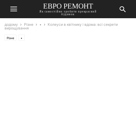
ЕВРО РЕМОНТ
Як самостійно зробити прекрасний
будинок
додому
Різне
•
Колеуси в квітнику і вдома: всі секрети
вирощування
Різне
•