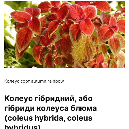
Колеус сорт autumn rainbow
Колеус гібридний, або
гібриди колеуса блюма
(coleus hybrida, coleus
hybridus)