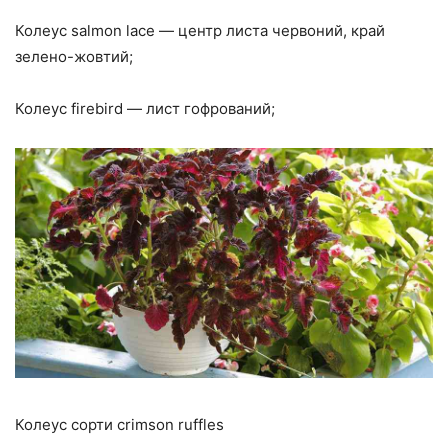
Колеус salmon lace — центр листа червоний, край
зелено-жовтий;
Колеус firebird — лист гофрований;
Колеус сорти crimson ruffles