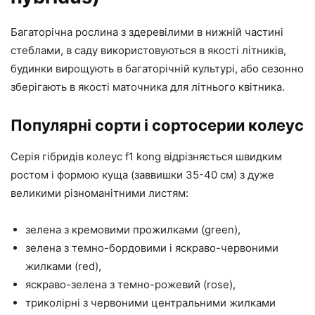
Багаторічна рослина з здеревілими в нижній частині
стеблами, в саду використовуються в якості літників,
будинки вирощують в багаторічній культурі, або сезонно
зберігають в якості маточника для літнього квітника.
Популярні сорти і сортосерии колеус
Серія гібридів колеус f1 kong відрізняється швидким
ростом і формою куща (заввишки 35-40 см) з дуже
великими різноманітними листям:
зелена з кремовими прожилками (green),
зелена з темно-бордовими і яскраво-червоними
жилками (red),
яскраво-зелена з темно-рожевий (rose),
триколірні з червоними центральними жилками