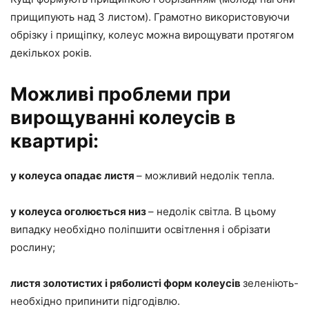
прищипують над 3 листом). Грамотно використовуючи
обрізку і прищіпку, колеус можна вирощувати протягом
декількох років.
Можливі проблеми при
вирощуванні колеусів в
квартирі:
у колеуса опадає листя
– можливий недолік тепла.
у колеуса оголюється низ
– недолік світла. В цьому
випадку необхідно поліпшити освітлення і обрізати
рослину;
листя золотистих і ряболисті форм колеусів
зеленіють-
необхідно припинити підгодівлю.