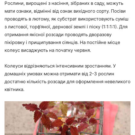
Рослини, вирощені з насіння, зібраних в саду, можуть
мати ознаки, відмінні від ознак вихідного сорту. Посіви
проводять в лютому, як субстрат використовують суміш
з листової, торф’яної, дернової землі і піску (1:1:1:1). Для
отримання якісної розсади проводять дворазову
пікіровку і прищипування сіянців. На постійне місце
колеус висаджують на початку червня.
Колеуси відрізняються інтенсивним зростанням. У
домашніх умовах можна отримати від 2-3 рослин
достатню кількість розсади для оформлення невеликого
квітника.