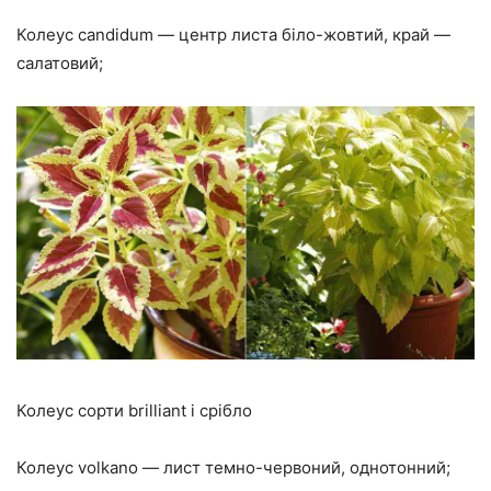
Колеус candidum — центр листа біло-жовтий, край —
салатовий;
Колеус сорти brilliant і срібло
Колеус volkano — лист темно-червоний, однотонний;