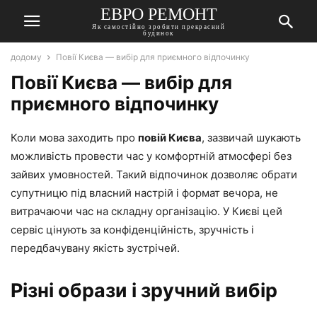
ЕВРО РЕМОНТ
Як самостійно зробити прекрасний
будинок
додому
Повії Києва — вибір для приємного відпочинку
Повії Києва — вибір для
приємного відпочинку
Коли мова заходить про
повій Києва
, зазвичай шукають
можливість провести час у комфортній атмосфері без
зайвих умовностей. Такий відпочинок дозволяє обрати
супутницю під власний настрій і формат вечора, не
витрачаючи час на складну організацію. У Києві цей
сервіс цінують за конфіденційність, зручність і
передбачувану якість зустрічей.
Різні образи і зручний вибір