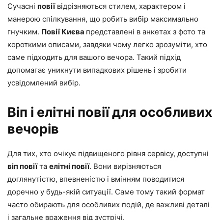
Сучасні
повії
відрізняються стилем, характером і
манерою спілкування, що робить вибір максимально
гнучким.
Повії Києва
представлені в анкетах з фото та
короткими описами, завдяки чому легко зрозуміти, хто
саме підходить для вашого вечора. Такий підхід
допомагає уникнути випадкових рішень і зробити
усвідомлений вибір.
Віп і елітні повії для особливих
вечорів
Для тих, хто очікує підвищеного рівня сервісу, доступні
віп повії
та
елітні повії
. Вони вирізняються
доглянутістю, впевненістю і вмінням поводитися
доречно у будь-якій ситуації. Саме тому такий формат
часто обирають для особливих подій, де важливі деталі
і загальне враження від зустрічі.