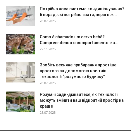
Потрібна нова система кондиціонування?
6 порад, які потрібно знати, перш ніж...
28.07.2025
Como é chamado um cervo bebê?
Compreendendo o comportamento e a...
22.11.2025
Зробіть весняне прибирання простіше
простого за допомогою новітніх
технологій “розумного будинку”
28.07.2025
Розумні сади-дізнайтеся, як технології
можуть змінити ваш відкритий простір на
краще
25.07.2025