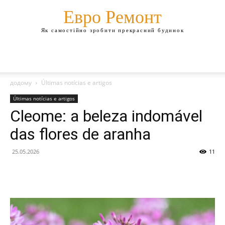
Евро Ремонт
Як самостійно зробити прекрасний будинок
додому
Últimas notícias e artigos
Últimas notícias e artigos
Cleome: a beleza indomável
das flores de aranha
25.05.2026
11