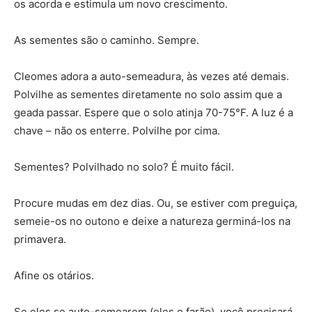
os acorda e estimula um novo crescimento.
As sementes são o caminho. Sempre.
Cleomes adora a auto-semeadura, às vezes até demais.
Polvilhe as sementes diretamente no solo assim que a
geada passar. Espere que o solo atinja 70-75°F. A luz é a
chave – não os enterre. Polvilhe por cima.
Sementes? Polvilhado no solo? É muito fácil.
Procure mudas em dez dias. Ou, se estiver com preguiça,
semeie-os no outono e deixe a natureza germiná-los na
primavera.
Afine os otários.
Se eles se auto-semearem (eles o farão), você precisará