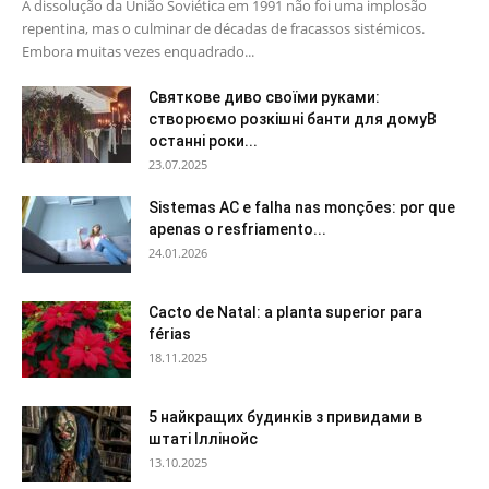
A dissolução da União Soviética em 1991 não foi uma implosão
repentina, mas o culminar de décadas de fracassos sistémicos.
Embora muitas vezes enquadrado...
Святкове диво своїми руками:
створюємо розкішні банти для домуВ
останні роки...
23.07.2025
Sistemas AC e falha nas monções: por que
apenas o resfriamento...
24.01.2026
Cacto de Natal: a planta superior para
férias
18.11.2025
5 найкращих будинків з привидами в
штаті Іллінойс
13.10.2025