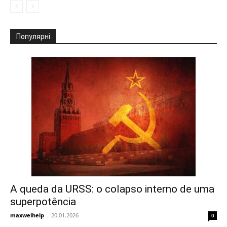
Популярні
A queda da URSS: o colapso interno de uma
superpotência
maxwelhelp
-
20.01.2026
0