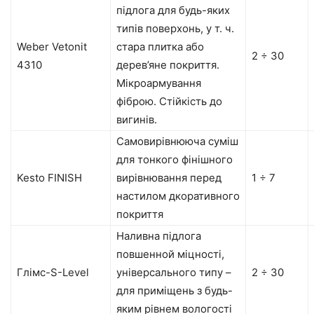
підлога для будь-яких
типів поверхонь, у т. ч.
Weber Vetonit
стара плитка або
2 ÷ 30
4310
дерев’яне покриття.
Мікроармування
фіброю. Стійкість до
вигинів.
Самовирівнююча суміш
для тонкого фінішного
Kesto FINISH
вирівнювання перед
1 ÷ 7
настилом дкоративного
покриття
Наливна підлога
повшенной міцності,
Глімс-S-Level
універсального типу –
2 ÷ 30
для приміщень з будь-
яким рівнем вологості