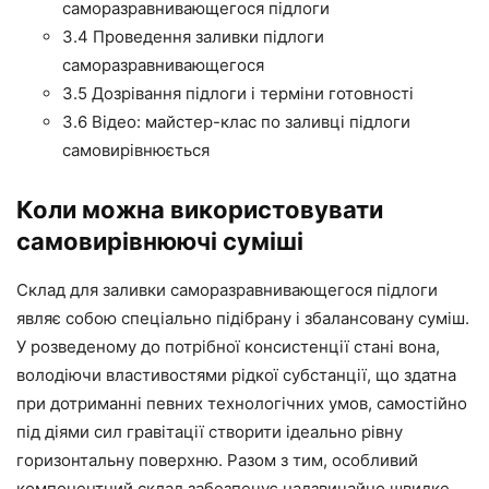
саморазравнивающегося підлоги
3.4 Проведення заливки підлоги
саморазравнивающегося
3.5 Дозрівання підлоги і терміни готовності
3.6 Відео: майстер-клас по заливці підлоги
самовирівнюється
Коли можна використовувати
самовирівнюючі
суміші
Склад
для заливки саморазравнивающегося підлоги
являє собою спеціально підібрану і збалансовану суміш.
У
розведеному
до потрібної консистенції стані вона,
володіючи властивостями рідкої субстанції, що здатна
при дотриманні
певних
технологічних умов, самостійно
під діями сил гравітації створити ідеально рівну
горизонтальну поверхню.
Разом з тим
, особливий
компонентний склад забезпечує надзвичайно швидке