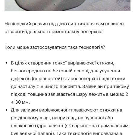
Напіврідкий розчин під дією сил тяжіння сам повинен
створити ідеально горизонтальну поверхню
Коли може застосовуватися така технологія?
В цілях створення тонкої вирівнюючої стяжки,
безпосередньо по бетонній основі, для усунення
дефектів (нерівностей) старої поверхні і підготовки
до настилу фінішного покриття. Зазвичай при такому
підході товщина заливається шару лежить в межах 2
÷ 30 мм.
Для заливки вирівнюючої «плаваючою» стяжки на
розділовому шарі, наприклад, на рулонної або
плівковою
гідроізоляції (як варіант
–
на промасленим
будівельної папері). Така технологія виправдана в