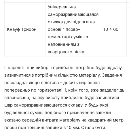
Універсальна
саморазравнивающаяся
стяжка для підлоги на
Кнауф Трибон
основі гіпсово-
10 ÷ 60
цементної суміші з
наповненням з
кварцового піску
І, нарешті, при виборі і придбанні потрібно буде відразу
визначитися з потрібним кількістю матеріалу. Завдання
нескладна, якщо підстава – досить вирівняна
попередньо по горизонталі, і, крім того, вже
заздалегідь
сплановано
, на яку висоту приблизно буде заливатися
шар саморазравнивающегося складу. У будь-якої
будівельної суміші подібного призначення завжди
вказано середній витрата матеріалу на квадратний метр
площі
при товщині заливки в 10 мм. Стало бути,