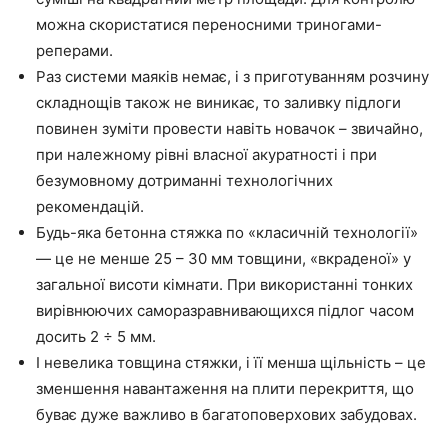
можна скористатися переносними триногами-
реперами.
Раз системи маяків немає, і з приготуванням розчину
складнощів також не виникає, то заливку підлоги
повинен зуміти провести навіть новачок – звичайно,
при належному рівні власної акуратності і при
безумовному дотриманні технологічних
рекомендацій.
Будь-яка бетонна стяжка по «класичній технології»
—
це не менше 25
–
30 мм товщини, «вкраденої» у
загальної висоти кімнати. При використанні тонких
вирівнюючих саморазравнивающихся підлог часом
досить 2 ÷ 5 мм.
І невелика товщина стяжки, і
її
менша щільність – це
зменшення навантаження на плити перекриття, що
буває дуже важливо в багатоповерхових забудовах.