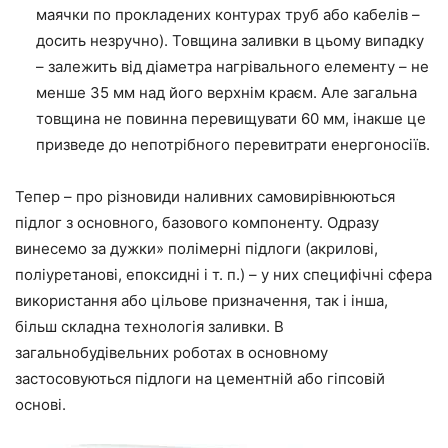
маячки по прокладених контурах труб або кабелів –
досить незручно). Товщина заливки в цьому випадку
– залежить від діаметра нагрівального елементу – не
менше 35 мм
над
його верхнім краєм. Але загальна
товщина не повинна перевищувати 60 мм, інакше це
призведе
до непотрібного перевитрати енергоносіїв.
Тепер – про різновиди наливних
самовирівнюються
підлог з основного, базового компоненту. Одразу
винесемо за дужки» полімерні підлоги (акрилові,
поліуретанові, епоксидні і
т. п
.) – у них специфічні сфера
використання або цільове призначення, так і інша,
більш складна технологія заливки. В
загальнобудівельних роботах в основному
застосовуються підлоги на цементній або гіпсовій
основі.