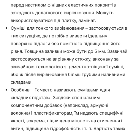
перед настилом фінішних еластичних покриттів
зажадають додаткового вирівнювання. Можуть
використовуватися під плитку, ламінат.
Суміші для тонкого вирівнювання – застосовуються в
тих ситуаціях, де потрібно вивести ідеальну
поверхню підлоги без помітного підвищення його
рівня. Товщина заливки може бути до 5 мм. Зазвичай
застосовуються на вирівняну стяжку, виконану за
звичайною технологією з цементно-піщаної суміші,
або ж після вирівнювання більш грубими наливними
складами.
Особливі – їх часто називають сумішами «для
складних підстав». Завдяки спеціальним
компонентним добавок (наприклад, армуючі
волокна) і пластификаторам, їм надають специфічні
якості, зокрема, підвищена міцність на стиснення і
вигин, підвищена
гідрофобність
і
т. п
. Вартість таких