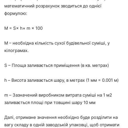
математичний
розрахунок
зводиться
до однієї
формулою:
М = S× h× m ×
100
М – необхідна кількість сухої будівельної суміші, у
кілограмах.
S – Площа заливається приміщення (в кв.
метрах
)
h – Висота заливається шару, в метрах (1 мм = 0.
001
м
)
m – Зазначений виробником витрата суміші на 1 м2
заливається площі при товщині шару 10 мм
Далі, отримане значення необхідно буде розділити на
вагу складу в одній заводській упаковці, щоб отримати