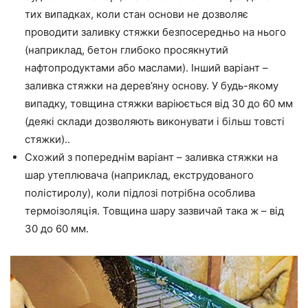
тих випадках, коли
стан
основи не дозволяє
проводити
заливку
стяжки безпосередньо на нього
(наприклад, бетон глибоко просякнутий
нафтопродуктами або маслами). Інший варіант –
заливка стяжки на дерев’яну основу.
У будь-якому
випадку
, товщина стяжки варіюється від 30 до 60 мм
(деякі склади дозволяють виконувати і більш товсті
стяжки)
..
Схожий з попереднім варіант – заливка стяжки на
шар утеплювача (наприклад, екструдованого
полістиролу), коли
підлозі потрібна
особлива
термоізоляція. Товщина шару зазвичай така ж – від
30 до 60 мм.