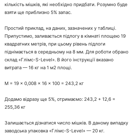
кількість мішків, які необхідно придбати. Розумно буде
взяти
ще
приблизно 5% запас.
Простий приклад, на даних, зазначених у таблиці.
Припустимо, заливається підлогу в кімнаті площею 19
квадратних метрів, при цьому рівень підлоги
піднімається в середньому на 8 мм. Для роботи обрано
склад «
Глімс-S-Level
». В його інструкції вказано
витрата — 16 кг на 1 м2 площі.
М = 19 × 0,008 × 16 × 100 = 243,2
кг
Додамо відразу
ще
5%, отримаємо: 243,2 + 12,6 =
255,36
кг
Залишається
дізнатися число мішків. В
даному
випадку
заводська упаковка «
Глімс-S-Level
»
—
20 кг.