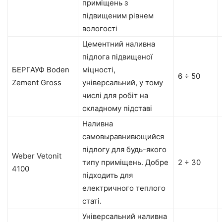
приміщень з
підвищеним рівнем
вологості
Цементний наливна
підлога підвищеної
БЕРГАУФ Boden
міцності,
6 ÷ 50
Zement Gross
універсальний, у тому
числі для робіт на
складному підставі
Наливна
самовыравнивющийся
підлогу для будь-якого
Weber Vetonit
типу приміщень. Добре
2 ÷ 30
4100
підходить для
електричного теплого
статі.
Універсальний наливна