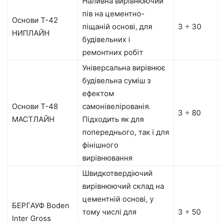
Наливна вирівнюючий
пів на цементно-
Основи Т-42
піщаній основі, для
3 ÷ 30
НИПЛАЙН
будівельних і
ремонтних робіт
Універсальна вирівнює
будівельна суміш з
ефектом
Основи Т-48
самонівелірованія.
3 ÷ 80
МАСТЛАЙН
Підходить як для
попереднього, так і для
фінішного
вирівнювання
Швидкотвердіючий
вирівнюючий склад на
цементній основі, у
БЕРГАУФ Boden
тому числі для
3 ÷ 50
Inter Gross