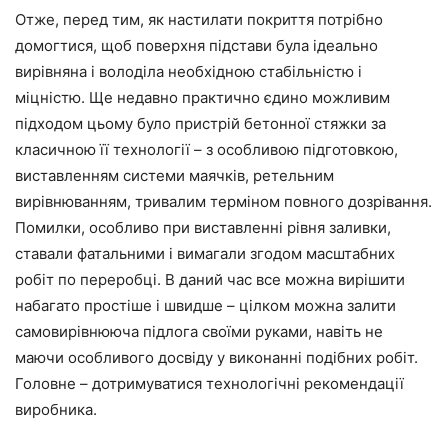
Отже, перед тим, як настилати покриття потрібно
домогтися, щоб поверхня підстави була ідеально
вирівняна і володіла необхідною стабільністю і
міцністю.
Ще
недавно практично єдино можливим
підходом цьому було пристрій бетонної стяжки за
класичною
її
технології – з особливою підготовкою,
виставленням системи маячків, ретельним
вирівнюванням, тривалим терміном повного дозрівання.
Помилки, особливо при виставленні рівня заливки,
ставали фатальними і вимагали згодом масштабних
робіт по переробці. В даний час все можна вирішити
набагато простіше і швидше – цілком можна залити
самовирівнююча
підлога своїми руками, навіть не
маючи особливого досвіду у виконанні подібних робіт.
Головне – дотримуватися технологічні рекомендації
виробника.