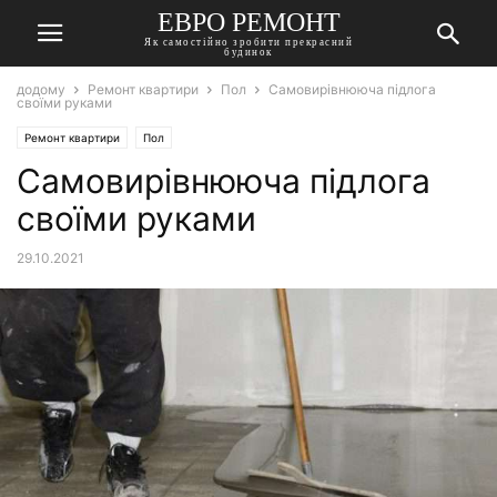
ЕВРО РЕМОНТ
Як самостійно зробити прекрасний
будинок
додому
Ремонт квартири
Пол
Самовирівнююча підлога
своїми руками
Ремонт квартири
Пол
Самовирівнююча підлога
своїми руками
29.10.2021