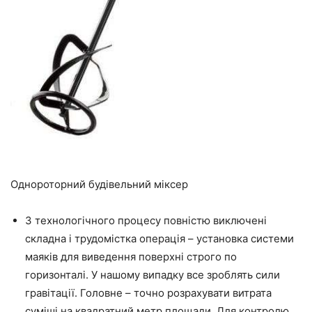
Однороторний будівельний міксер
З технологічного процесу повністю виключені
складна і
трудомістка
операція – установка системи
маяків для виведення поверхні строго по
горизонталі. У нашому випадку все зроблять сили
гравітації. Головне – точно розрахувати витрата
суміші на квадратний ме
тр пл
ощади. Для контролю