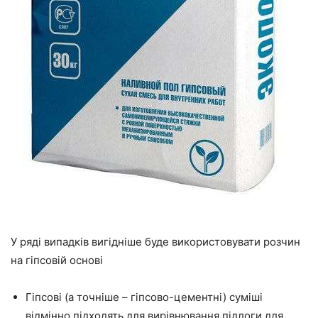
У ряді випадків вигідніше буде використовувати розчин
на гіпсовій основі
Гіпсові (а
точніше
– гіпсово-цементні) суміші
відмінно підходять для вирівнювання підлоги для