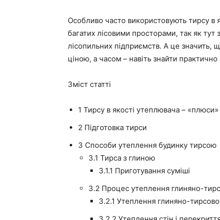
Особливо часто використовують тирсу в я
багатих лісовими просторами, так як тут 
лісопильних підприємств. А це значить, 
ціною, а часом – навіть знайти практично
Зміст статті
1
Тирсу в якості утеплювача – «плюси» 
2
Підготовка тирси
3
Способи утеплення будинку тирсою
3.1
Тирса з глиною
3.1.1
Приготування суміші
3.2
Процес утеплення глиняно-тир
3.2.1
Утеплення глиняно-тирсов
3.2.2
Утеплення стін і перекритт