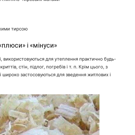
ухими тирсою
«плюси» і «
мінуси
»
ові, використовуються для утеплення практично будь-
иттів, стін, підлог, погребів і
т. п
. Крім цього, з
кі широко застосовуються для зведення житлових і