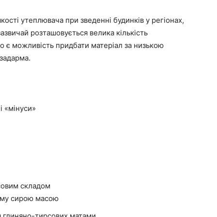
кості утеплювача при зведенні будинків у регіонах,
зазвичай розташовується велика кількість
що є можливість придбати матеріал за низькою
 задарма.
і «мінуси»
совим складом
ому сирою масою
я глиняно-тирсових матами