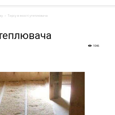
ку
Тирсу в якості утеплювача
утеплювача
1046