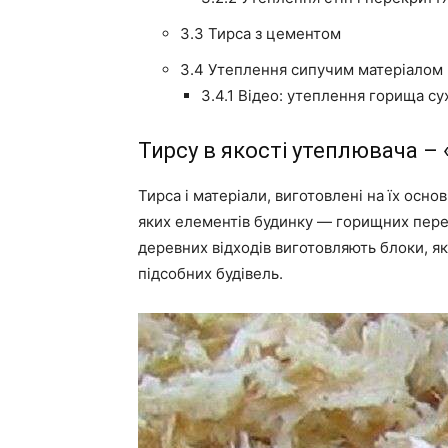
3.3
Тирса з цементом
3.4
Утеплення сипучим матеріалом
3.4.1
Відео: утеплення горища с
Тирсу в якості утеплювача – 
Тирса і матеріали, виготовлені на їх осн
яких елементів будинку
—
горищних перекр
деревних відходів виготовляють блоки, я
підсобних будівель.