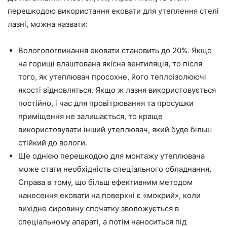
перешкодою використання
ековати
для утеплення стелі
лазні, можна назвати:
Вологопоглинання
ековати
становить до 20%. Якщо
на горищі влаштована якісна вентиляція, то після
того, як утеплювач просохне, його теплоізолюючі
якості відновляться. Якщо ж лазня використовується
постійно, і час для провітрювання та просушки
приміщення не
залишається
, то краще
використовувати інший утеплювач, який буде більш
стійкий до вологи.
Ще
однією перешкодою для монтажу утеплювача
може стати необхідність спеціального обладнання.
Справа в тому, що більш ефективним методом
нанесення
ековати
на поверхні є «мокрий», коли
вихідне
сировину
спочатку зволожується в
спеціальному апараті, а потім наноситься під