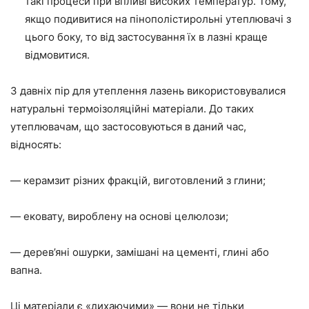
такі процеси при впливі високих температур. Тому,
якщо подивитися на пінополістирольні утеплювачі з
цього боку, то від застосування їх в лазні краще
відмовитися.
З давніх пір для утеплення лазень використовувалися
натуральні термоізоляційні матеріали
.
До таких
утеплювачам, що застосовуються в даний час,
відносять:
— керамзит різних фракцій, виготовлений з глини;
—
ековату
,
вироблену
на основі целюлози;
— дерев’яні ошурки,
замішані на
цементі
, глині або
вапна.
Ці матеріали є «дихаючими»
—
вони не тільки