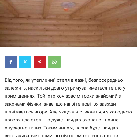
Від того, як
утеплений
стеля в лазні, безпосередньо
залежить, наскільки довго утримуватиметься тепло у
приміщеннях. Той, хто хоч зовсім трохи знайомий з
законами фізики, знає, що нагріте повітря завжди
піднімається вгору
. Але якщо він
стикнеться
з холодною
поверхнею стелі, то дуже швидко охолоне і почне
опускатися вниз. Таким чином, парна буде швидко
выстуживаться, тому що
піч
не зможе впоратися з