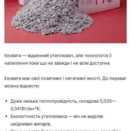
Ековата — відмінний утеплювач, але технологія її
напилення поки що не завжди і не всім доступна
Ековата
має свої позитивні і негативні якості. До переваг
можна віднести:
Дуже низька теплопровідність, складова 0,035
—
0,
041Вт
/м×°К.
Екологічність утеплювача
—
він не виділяє
шкідливих випарів.