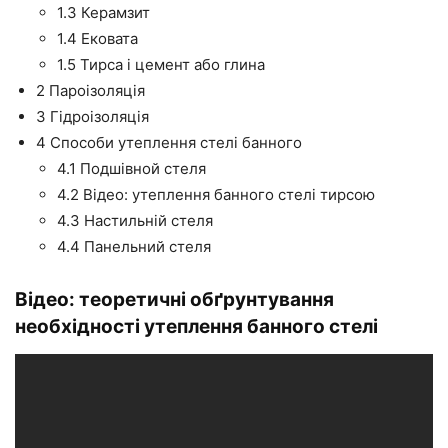
1.3
Керамзит
1.4
Ековата
1.5
Тирса і цемент або глина
2
Пароізоляція
3
Гідроізоляція
4
Способи утеплення стелі банного
4.1
Подшівной стеля
4.2
Відео: утеплення банного стелі тирсою
4.3
Настильній стеля
4.4
Панельний стеля
Відео: теоретичні обґрунтування
необхідності утеплення банного
стелі