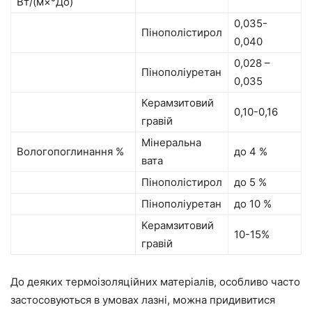
Вт/(м×°До)
0,035-
Пінополістирол
0,040
0,028 –
Пінополіуретан
0,035
Керамзитовий
0,10-0,16
гравій
Мінеральна
Вологопоглинання %
до 4 %
вата
Пінополістирол
до 5 %
Пінополіуретан
до 10 %
Керамзитовий
10-15%
гравій
До деяких термоізоляційних матеріалів, особливо часто
застосовуються в умовах лазні, можна придивитися