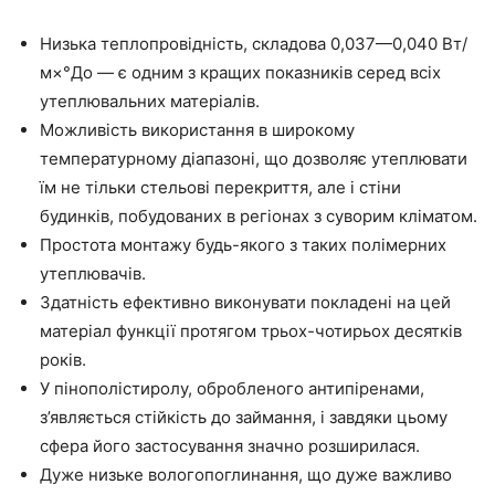
Низька теплопровідність, складова 0,037
—
0,040 Вт/
м×°
До
—
є одним з кращих показників серед всіх
утеплювальних матеріалів.
Можливість використання в широкому
температурному діапазоні, що дозволяє утеплювати
їм не тільки стельові перекриття, але і стіни
будинків, побудованих в регіонах з суворим кліматом.
Простота монтажу будь-якого з таких полімерних
утеплювачів.
Здатність ефективно виконувати покладені на цей
матеріал функції протягом
трьох-чотирьох
десятків
років.
У пінополістиролу, обробленого
антипіренами
,
з’являється стійкість до займання, і завдяки цьому
сфера його застосування значно розширилася.
Дуже низьке
вологопоглинання
, що дуже важливо