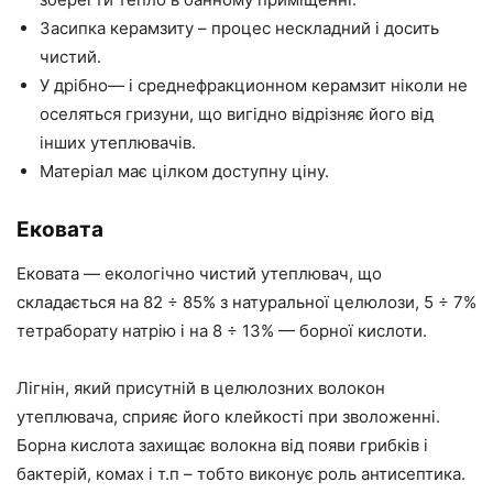
Засипка керамзиту – процес нескладний і досить
чистий.
У дрібно
—
і
среднефракционном
керамзит ніколи не
оселяться гризуни, що вигідно відрізняє його від
інших утеплювачів.
Матеріал має цілком доступну ціну.
Ековата
Ековата
—
екологічно чистий утеплювач, що
складається на 82 ÷ 85% з натуральної целюлози, 5 ÷ 7%
тетраборату натрію і на 8 ÷ 13%
—
борної кислоти.
Лігнін, який присутній в целюлозних волокон
утеплювача, сприяє його клейкості при зволоженні.
Борна кислота захищає волокна від появи грибків і
бактерій, комах
і
т
.
п
– тобто виконує роль антисептика.