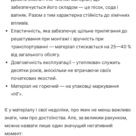
забезпечується його складом
—
це пісок, сода і
вапняк. Разом з тим характерна стійкість до хімічних
впливів.
Еластичність, яка забезпечує щільне прилягання до
решетування
при монтажі і зручність при
транспортуванні
—
матеріал стискається на 25
—
40
%
від загального
обсягу
.
Довговічність експлуатації – утеплювач служить
десятки років, аніскільки не втрачаючи своїх
початкових якостей.
Матеріал не горючий
—
на упаковці маркування
«
НГ
».
Є у матеріалу і свої недоліки, про яких не менш важливо
знати, чим про достоїнства. Але, за великим
рахунком
,
можна назвати лише один значущий негативний
момент: