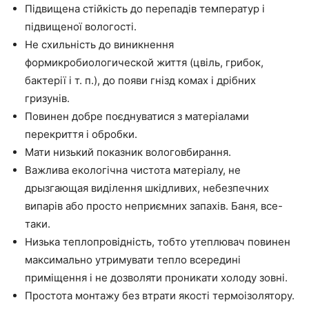
Підвищена стійкість до перепадів температур і
підвищеної вологості.
Не схильність до виникнення
фор
м
икробиологической життя (цвіль, грибок,
бактерії і
т. п
.), до появи
гнізд
комах і дрібних
гризунів.
Повинен добре поєднуватися з матеріалами
перекриття і обробки.
Мати низький показник
вологовбирання
.
Важлива екологічна чистота матеріалу, не
дрызгающая виділення шкідливих, небезпечних
випарів або просто неприємних запахів. Баня,
все-
таки
.
Низька теплопровідність, тобто утеплювач повинен
максимально утримувати тепло всередині
приміщення і не дозволяти проникати холоду зовні.
Простота монтажу без втрати якості
термоізолятору
.