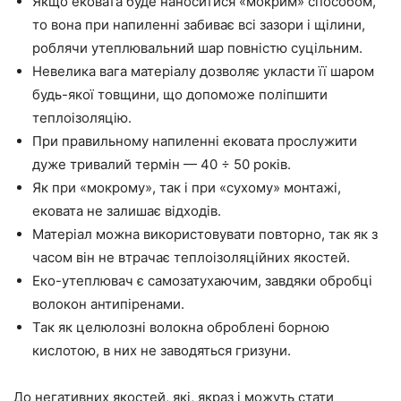
Якщо
ековата
буде наноситися «мокрим» способом,
то вона при напиленні забиває всі зазори і щілини,
роблячи утеплювальний шар повністю суцільним.
Невелика вага матеріалу дозволяє укласти
її
шаром
будь-якої товщини, що допоможе поліпшити
теплоізоляцію.
При правильному напиленні
ековата
прослужити
дуже тривалий термін —
40 ÷ 50 років.
Як при «мокрому», так і при «сухому» монтажі,
ековата
не залишає відходів.
Матеріал можна використовувати повторно, так як з
часом він не втрачає теплоізоляційних якостей.
Еко-утеплювач
є самозатухаючим, завдяки обробці
волокон
антипіренами
.
Так як целюлозні волокна оброблені борною
кислотою, в них не заводяться гризуни.
До негативних якостей, які,
якраз
і можуть стати