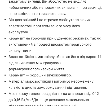
закритому вигляді. Він абсолютно не виділяє
небезпечних або неприємних випарів, ні при засипці,
ні
по закінченню
тривалого часу.
Він довговічний і не втрачає своїх утеплюючих
властивостей протягом всього часу його
експлуатації.
Керамзит не горючий при будь-яких режимах, так як
виготовлений в процесі високотемпературного
випалу глини.
Вологостійкість матеріалу зберігає його від сирості і
від виникнення між гранулами
фор
м
икробиологической життя.
Керамзит
—
хороший звукоізолятор.
Матеріал морозостійкий і витримує необмежену
кількість циклів заморожування і відтавання.
Має низьку теплопровідність, яка становить від 0,12
до 0,16 Вт/м×°
До
—
це дозволяє максимально
зберегти тепло в
банному
приміщенні.