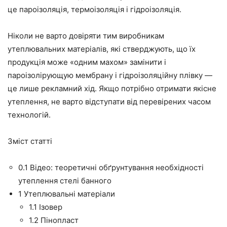
це пароізоляція, термоізоляція і гідроізоляція.
Ніколи не варто довіряти тим
виробникам
утеплювальних матеріалів, які
стверджують, що їх
продукція
може
«одним махом» замінити і
пароізолірующую
мембрану і гідроізоляційну
плівку
—
це лише рекламний хід. Якщо потрібно отримати якісне
утеплення, не варто відступати від перевірених часом
технологій.
Зміст статті
0.1
Відео: теоретичні обґрунтування необхідності
утеплення стелі банного
1
Утеплювальні матеріали
1.1
Ізовер
1.2
Пінопласт