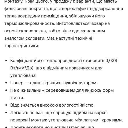
монтажу. Крім цього, у продажу є варіанти, що мають
фольговані покриття, що
створює
ефект віддзеркалення
тепла всередину приміщення, збільшуючи його
термоизолированность
. Виготовляється
ізовер
на
основі скловолокна, тобто він є вдосконаленим
аналогом скловати. Має наступні технічні
характеристики:
Коефіцієнт його теплопровідності становить 0,038
Вт/(м×°
До
), що є відмінним показником для
утеплювача.
Ізовер
—
один з кращих звукоізолятором.
Не є живильним середовищем для якихось форм
життя.
Відрізняється високою вологостійкістю.
Легкість
по вазі, що спрощує
підйом
на верхні
поверхи і монтаж утеплювача між лагами і кроквами.
Досить екологічно чистий матеріал, що