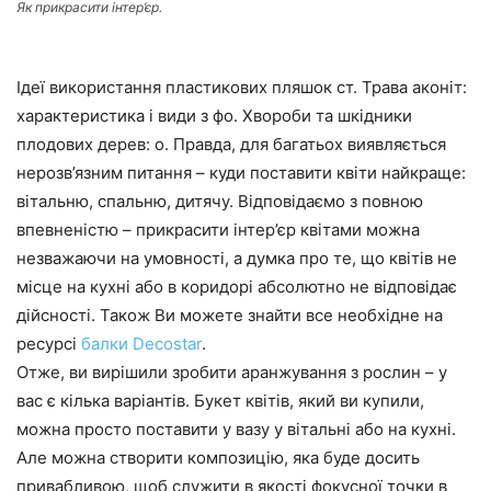
Як прикрасити інтер’єр.
Ідеї використання пластикових пляшок ст. Трава аконіт:
характеристика і види з фо. Хвороби та шкідники
плодових дерев: о. Правда, для багатьох виявляється
нерозв’язним питання – куди поставити квіти найкраще:
вітальню, спальню, дитячу. Відповідаємо з повною
впевненістю – прикрасити інтер’єр квітами можна
незважаючи на умовності, а думка про те, що квітів не
місце на кухні або в коридорі абсолютно не відповідає
дійсності. Також Ви можете знайти все необхідне на
ресурсі
балки Decostar
.
Отже, ви вирішили зробити аранжування з рослин – у
вас є кілька варіантів. Букет квітів, який ви купили,
можна просто поставити у вазу у вітальні або на кухні.
Але можна створити композицію, яка буде досить
привабливою, щоб служити в якості фокусної точки в