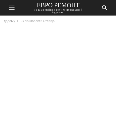
ЕВРО РЕМОНТ
Як самостійно зробити прекрасний
будинок
додому
Як прикрасити інтер’єр.