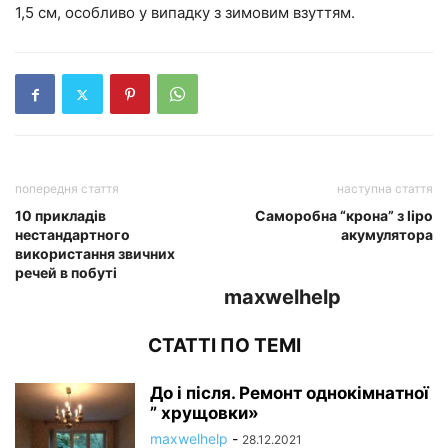
1,5 см, особливо у випадку з зимовим взуттям.
попередня стаття
наступна стаття
10 прикладів
Саморобна “крона” з lipo
нестандартного
акумулятора
використання звичних
речей в побуті
maxwelhelp
СТАТТІ ПО ТЕМІ
До і після. Ремонт однокімнатної
” хрущовки»
maxwelhelp
-
28.12.2021