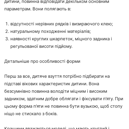
дитини, повинна відповідати декільком основним
параметрам. Вони полягають в:
відсутності нерівних рядків і визираючого клею;
натуральному походженні матеріалів;
наявності круглих шкарпеток, міцного задника і
регульованої висоти підйому.
Детальніше про особливості форми
Перш за все, дитяче взуття потрібно підбирати на
підставі вікових характеристик дитини. Вона
безсумнівно повинна володіти міцним і високим
задником, здатним добре облягати і фіксувати п’яту. При
цьому форма п’яти не повинна бути вузькою, щоб стопу
ніщо не стискало з боків.
Кращими вважаються моделі, що мають круглий і