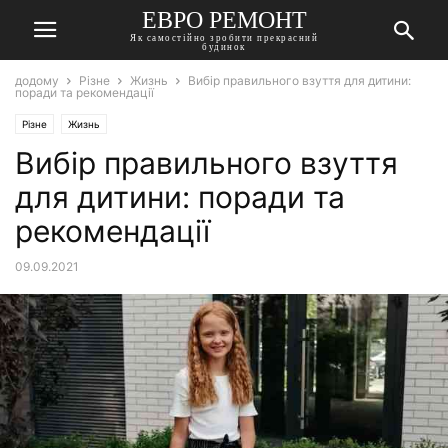
ЕВРО РЕМОНТ
Як самостійно зробити прекрасний
будинок
додому
Різне
Жизнь
Вибір правильного взуття для дитини:
поради та рекомендації
Різне
Жизнь
Вибір правильного взуття
для дитини: поради та
рекомендації
09.09.2021