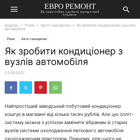
ЕВРО РЕМОНТ
Як самостійно зробити прекрасний
будинок
додому
Різне
Авто самоделки
Як зробити кондиціонер з вузлів
автомобіля
Різне
Авто самоделки
Як зробити кондиціонер з
вузлів автомобіля
02.09.2021
Найпростіший заводський побутовий кондиціонер
коштує в магазині від кілька тисяч рублів. Але цю спліт-
систему можна з успіхом замінити зібраним зі старих
вузлів системи охолодження легкового автомобіля
охолоджуючим пристроєм. Причому, для цього не