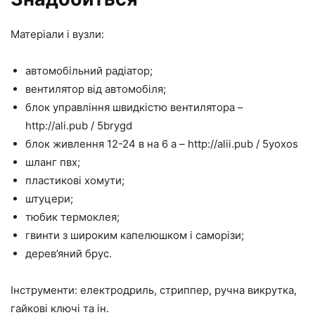
Матеріали і вузли:
автомобільний радіатор;
вентилятор від автомобіля;
блок управління швидкістю вентилятора –
http://ali.pub / 5brygd
блок живлення 12-24 в на 6 а – http://alii.pub / 5yoxos
шланг пвх;
пластикові хомути;
штуцери;
тюбик термоклея;
гвинти з широким капелюшком і саморізи;
дерев’яний брус.
Інструменти: електродриль, стриппер, ручна викрутка,
гайкові ключі та ін.