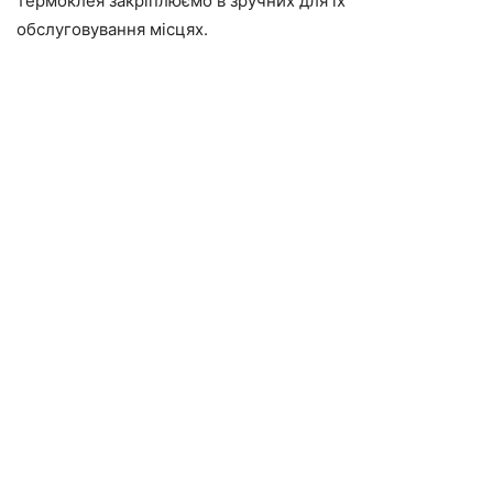
термоклея закріплюємо в зручних для їх
обслуговування місцях.