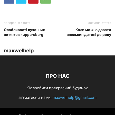
попередня стаття
наступна стаття
Особливості кухонних
Коли можна давати
витяжок kuppersberg
апельсин дитині до року
maxwelhelp
ПРО НАС
Як зробити прекрасний будинок
зв'язатися з нами:
maxwelhelp@gmail.com