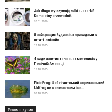
Jak długo wytrzymują kulki suszarki?
Kompletny przewodnik
20.01.2026
5 найкращих будинків з привидами в
штаті Іллінойс
13.10.2025
4 види жовтих та чорних метеликів у
Північній Америці
15.10.2025
Pixie Frog: Цей гігантський африканський
Uklfrog не є елегантним і не...
03.10.2025
Рекомендуемо