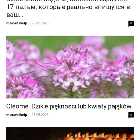
17 пальм, которые реально впишутся в
ваш...
maxwelhelp
-
25.05.2026
0
Cleome: Dzikie piękności lub kwiaty pająków
maxwelhelp
-
25.05.2026
0