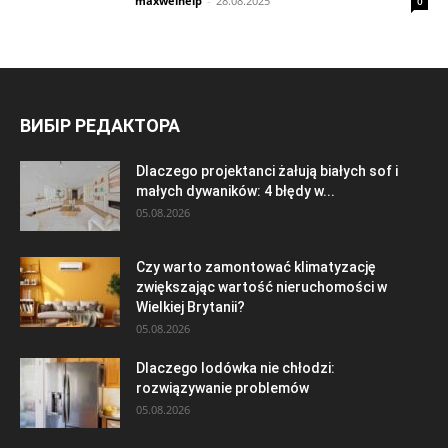
maxwelhelp
-
28.08.2025
0
ВИБІР РЕДАКТОРА
Dlaczego projektanci żałują białych sof i
małych dywaników: 4 błędy w...
05.08.2026
Czy warto zamontować klimatyzację
zwiększając wartość nieruchomości w
Wielkiej Brytanii?
05.08.2026
Dlaczego lodówka nie chłodzi:
rozwiązywanie problemów
05.08.2026