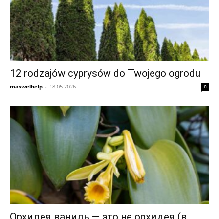
12 rodzajów cyprysów do Twojego ogrodu
maxwelhelp
-
18.05.2026
0
Орхидея ваниль — это не орхидея (в