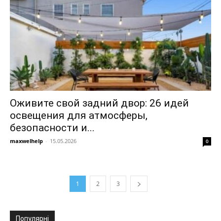
Оживите свой задний двор: 26 идей
освещения для атмосферы,
безопасности и...
maxwelhelp
-
15.05.2026
0
1
2
3
Популярні