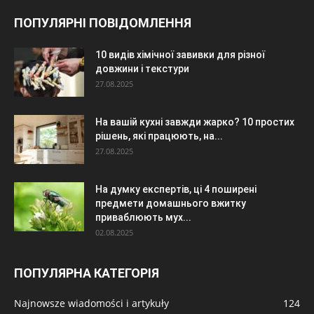
ПОПУЛЯРНІ ПОВІДОМЛЕННЯ
10 видів хімічної завивки для різної
довжини і текстури
27.08.2025
На вашій кухні завжди жарко? 10 простих
рішень, які працюють, на...
27.08.2025
На думку експертів, ці 4 поширені
предмети домашнього вжитку
приваблюють мух...
02.08.2025
ПОПУЛЯРНА КАТЕГОРІЯ
Najnowsze wiadomości i artykuły
124