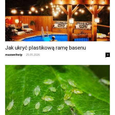
Jak ukryć plastikową ramę basenu
maxwelhelp
-
25.05.2026
0