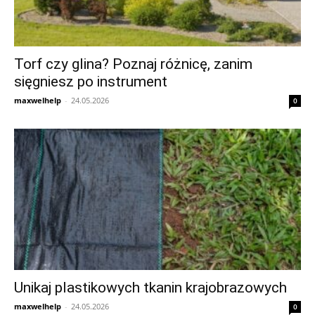
Torf czy glina? Poznaj różnicę, zanim
sięgniesz po instrument
maxwelhelp
-
24.05.2026
0
Unikaj plastikowych tkanin krajobrazowych
maxwelhelp
-
24.05.2026
0