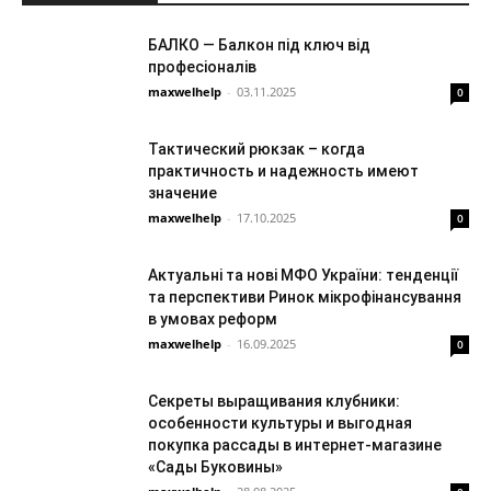
БАЛКО — Балкон під ключ від
професіоналів
maxwelhelp
-
03.11.2025
0
Тактический рюкзак – когда
практичность и надежность имеют
значение
maxwelhelp
-
17.10.2025
0
Актуальні та нові МФО України: тенденції
та перспективи Ринок мікрофінансування
в умовах реформ
maxwelhelp
-
16.09.2025
0
Секреты выращивания клубники:
особенности культуры и выгодная
покупка рассады в интернет-магазине
«Сады Буковины»