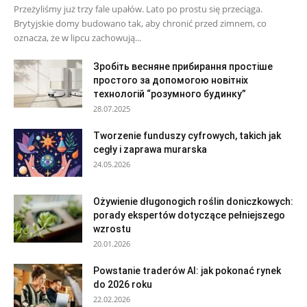
Przeżyliśmy już trzy fale upałów. Lato po prostu się przeciąga.
Brytyjskie domy budowano tak, aby chronić przed zimnem, co
oznacza, że ​​w lipcu zachowują...
Зробіть весняне прибирання простіше
простого за допомогою новітніх
технологій “розумного будинку”
28.07.2025
Tworzenie funduszy cyfrowych, takich jak
cegły i zaprawa murarska
24.05.2026
Ożywienie długonogich roślin doniczkowych:
porady ekspertów dotyczące pełniejszego
wzrostu
20.01.2026
Powstanie traderów AI: jak pokonać rynek
do 2026 roku
22.02.2026