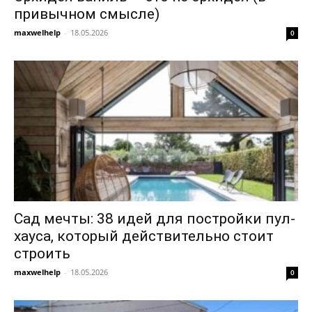
привычном смысле)
maxwelhelp
-
18.05.2026
0
Сад мечты: 38 идей для постройки пул-
хауса, который действительно стоит
строить
maxwelhelp
-
18.05.2026
0